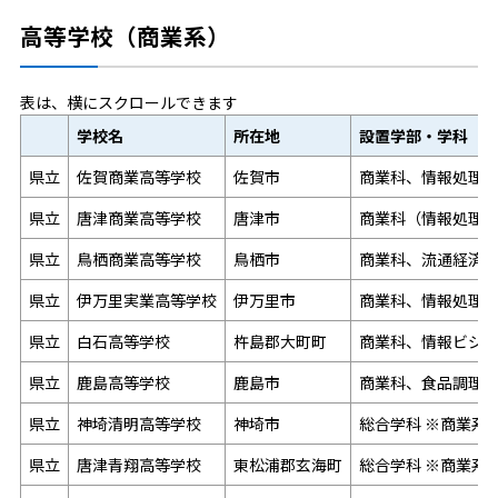
高等学校（商業系）
表は、横にスクロールできます
学校名
所在地
設置学部・学科
県立
佐賀商業高等学校
佐賀市
商業科、情報処理
県立
唐津商業高等学校
唐津市
商業科（情報処理コ
県立
鳥栖商業高等学校
鳥栖市
商業科、流通経済
県立
伊万里実業高等学校
伊万里市
商業科、情報処理
県立
白石高等学校
杵島郡大町町
商業科、情報ビジ
県立
鹿島高等学校
鹿島市
商業科、食品調理
県立
神埼清明高等学校
神埼市
総合学科 ※商業系
県立
唐津青翔高等学校
東松浦郡玄海町
総合学科 ※商業系