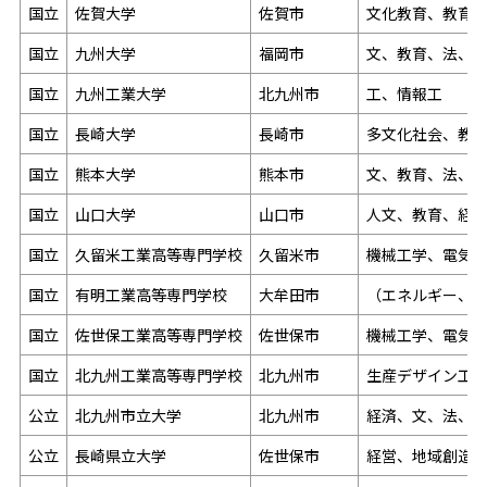
国立
佐賀大学
佐賀市
文化教育、教育
国立
九州大学
福岡市
文、教育、法、経
国立
九州工業大学
北九州市
工、情報工
国立
長崎大学
長崎市
多文化社会、教
国立
熊本大学
熊本市
文、教育、法、
国立
山口大学
山口市
人文、教育、経
国立
久留米工業高等専門学校
久留米市
機械工学、電気
国立
有明工業高等専門学校
大牟田市
（エネルギー、
国立
佐世保工業高等専門学校
佐世保市
機械工学、電気
国立
北九州工業高等専門学校
北九州市
生産デザイン工
公立
北九州市立大学
北九州市
経済、文、法、
公立
長崎県立大学
佐世保市
経営、地域創造