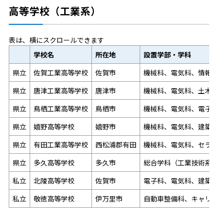
高等学校（工業系）
表は、横にスクロールできます
学校名
所在地
設置学部・学科
県立
佐賀工業高等学校
佐賀市
機械科、電気科、情報
県立
唐津工業高等学校
唐津市
機械科、電気科、土木
県立
鳥栖工業高等学校
鳥栖市
機械科、電気科、電子
県立
嬉野高等学校
嬉野市
機械科、電気科、建築
県立
有田工業高等学校
西松浦郡有田
機械科、電気科、セラ
県立
多久高等学校
多久市
総合学科（工業技術系
私立
北陵高等学校
佐賀市
電子科、電気科、建築
私立
敬徳高等学校
伊万里市
自動車整備科、キャリア