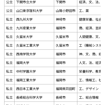
公立
下関市立大学
下関市
経済、文、法、
公立
山口東京理科大学
山陽小野田市
工、薬
私立
西九州大学
神埼市
健康栄養、社会
私立
九州産業大学
福岡市
商、経済、芸術
私立
久留米大学
久留米市
人間健康、文、
私立
久留米工業大学
久留米市
工（機械システ
私立
西南学院大学
福岡市
神、文、商、経
私立
福岡大学
福岡市
人文、法、経済
私立
中村学園大学
福岡市
栄養科学、教育
私立
福岡工業大学
福岡市
工、情報工、社
私立
西日本工業大学
福岡県苅田町
工、デザイン
私立
長崎総合科学大学
長崎市
工、総合情報