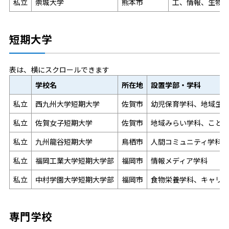
私立
崇城大学
熊本市
工、情報、生物
短期大学
表は、横にスクロールできます
学校名
所在地
設置学部・学科
私立
西九州大学短期大学
佐賀市
幼児保育学科、地域生
私立
佐賀女子短期大学
佐賀市
地域みらい学科、こど
私立
九州龍谷短期大学
鳥栖市
人間コミュニティ学科（
私立
福岡工業大学短期大学部
福岡市
情報メディア学科
私立
中村学園大学短期大学部
福岡市
食物栄養学科、キャリ
専門学校