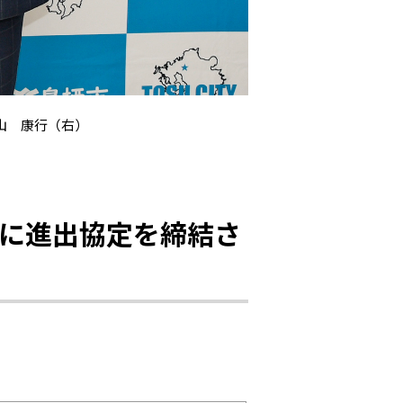
山 康行（右）
）に進出協定を締結さ