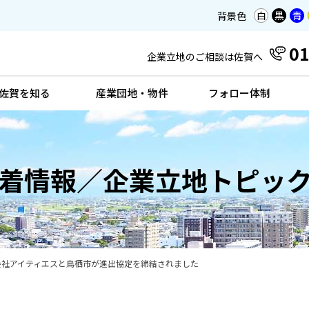
白
黒
青
背景色
01
企業立地のご相談は佐賀へ
佐賀を知る
産業団地・物件
フォロー体制
着情報／企業立地トピッ
会社アイティエスと鳥栖市が進出協定を締結されました