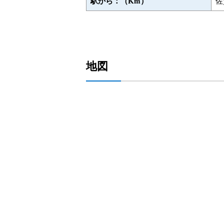
駅から：（Km）
佐
地図