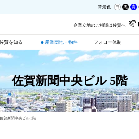
白
黒
青
背景色
企業立地のご相談は佐賀へ
佐賀を知る
産業団地・物件
フォロー体制
佐賀新聞中央ビル 5階
佐賀新聞中央ビル 5階