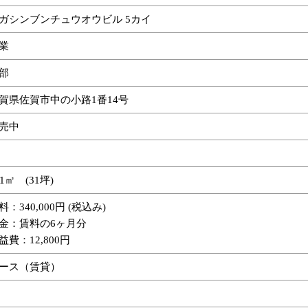
ガシンブンチュウオウビル 5カイ
業
部
賀県佐賀市中の小路1番14号
売中
01㎡ (31坪)
料：340,000円 (税込み)
金：賃料の6ヶ月分
益費：12,800円
ース（賃貸）