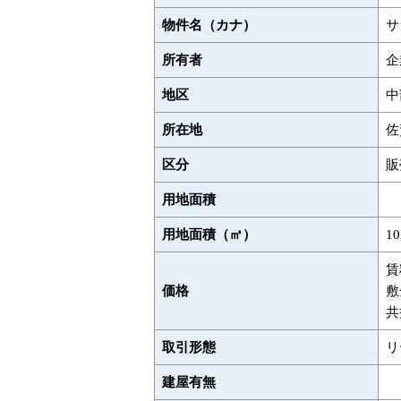
物件名（カナ）
サ
所有者
企
地区
中
所在地
佐
区分
販
用地面積
用地面積（㎡）
1
賃
価格
敷
共
取引形態
リ
建屋有無