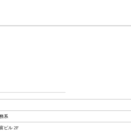
務系
富ビル 2F