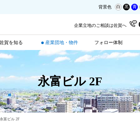
白
黒
青
背景色
企業立地のご相談は佐賀へ
佐賀を知る
産業団地・物件
フォロー体制
永富ビル 2F
永富ビル 2F