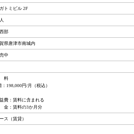
ガトミビル 2F
人
西部
賀県唐津市南城内
売中
 料
階：198,000円/月（税込）
益費：賃料に含まれる
 金：賃料の3か月分
ース（賃貸）