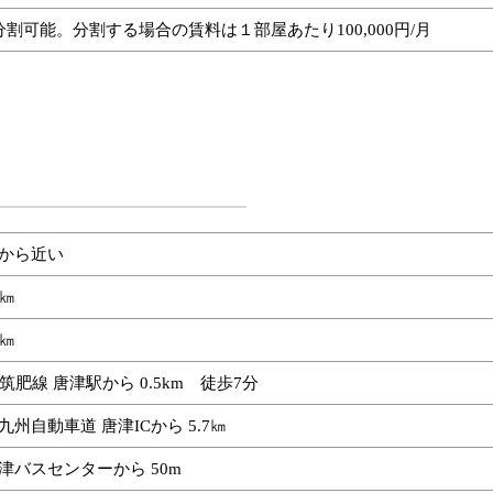
分割可能。分割する場合の賃料は１部屋あたり100,000円/月
から近い
8㎞
6㎞
R筑肥線 唐津駅から 0.5km 徒歩7分
九州自動車道 唐津ICから 5.7㎞
津バスセンターから 50m