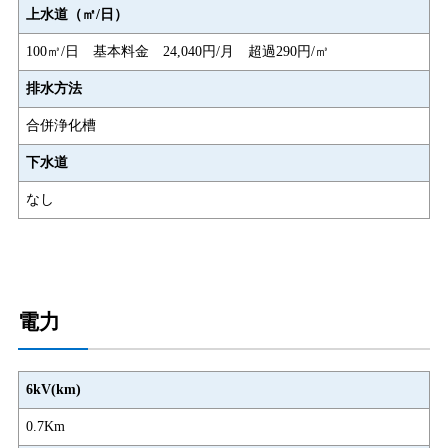
上水道（㎡/日）
100㎥/日 基本料金 24,040円/月 超過290円/㎥
排水方法
合併浄化槽
下水道
なし
電力
6kV(km)
0.7Km