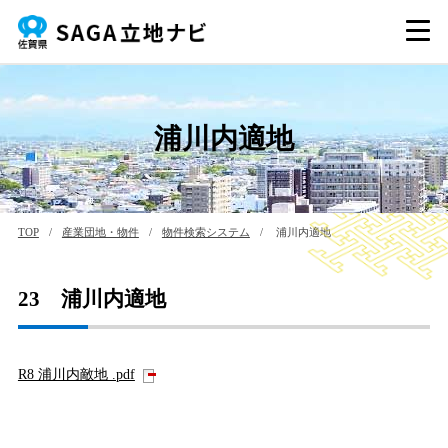
浦川内適地
TOP
/
産業団地・物件
/
物件検索システム
/
浦川内適地
23 浦川内適地
R8 浦川内敵地 .pdf