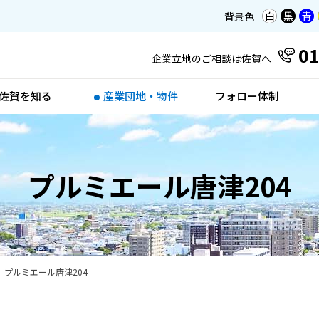
白
黒
青
背景色
01
企業立地のご相談は佐賀へ
佐賀を知る
産業団地・物件
フォロー体制
プルミエール唐津204
プルミエール唐津204