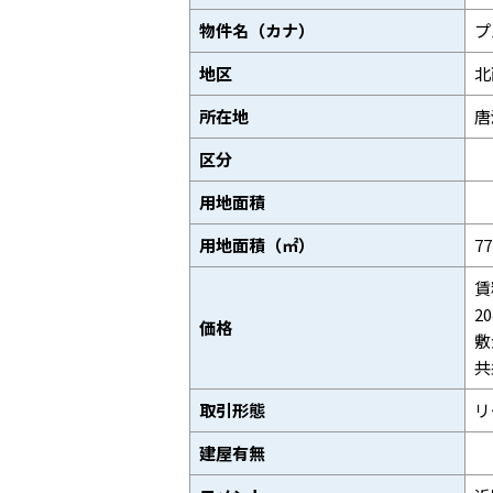
物件名（カナ）
プ
地区
北
所在地
唐
区分
用地面積
用地面積（㎡）
7
賃
2
価格
敷
共
取引形態
リ
建屋有無